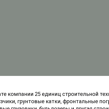
те компании 25 единиц строительной техн
зчики, грунтовые катки, фронтальные пог
вые грузовики, бульдозеры и другая строи