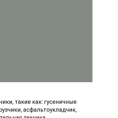
ики, такие как: гусеничные
рузчики, асфальтоукладчик,
тельная техника.