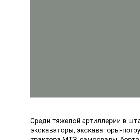
Среди тяжелой артиллерии в шта
экскаваторы, экскаваторы-погру
трактора МТЗ, самосвалы, борто