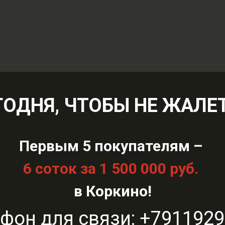
Скидка до 40% н
Для людей с
на участки
ограниченными
7 лет
возможностями
ку
ГОДНЯ, ЧТОБЫ НЕ ЖАЛЕТ
Оставить заявку
Первым 5 покупателям –
6 соток за 1 500 000 руб.
в Коркино!
РЕИМУЩЕСТВА ПОСЁЛ
фон для связи: +791192