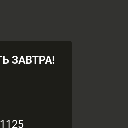
а землю
Ь ЗАВТРА!
КА
91125