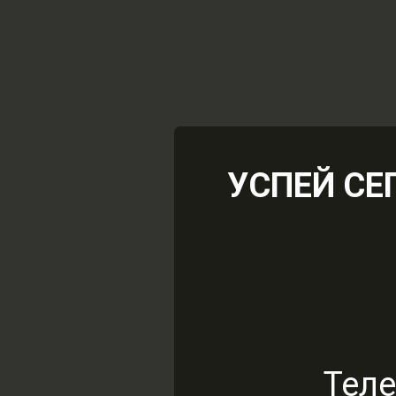
РАССРОЧКА 
0% переплат, до 
Оставить заяв
УСПЕЙ СЕ
П
Теле